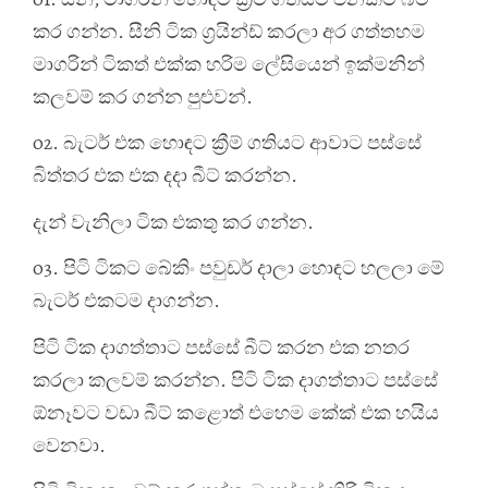
කර ගන්න. සීනි ටික ග්‍රයින්ඩ් කරලා අර ගත්තහම
මාගරින් ටිකත් එක්ක හරිම ලේසියෙන් ඉක්මනින්
කලවම් කර ගන්න පුළුවන්.
02. බැටර් එක හොඳට ක්‍රීම් ගතියට ආවාට පස්සේ
බිත්තර එක එක දදා බීට් කරන්න.
දැන් වැනිලා ටික එකතු කර ගන්න.
03. පිටි ටිකට බේකිං පවුඩර් දාලා හොඳට හලලා මේ
බැටර් එකටම දාගන්න.
පිටි ටික දාගත්තාට පස්සේ බීට් කරන එක නතර
කරලා කලවම් කරන්න. පිටි ටික දාගත්තාට පස්සේ
ඕනෑවට වඩා බීට් කළොත් එහෙම කේක් එක හයිය
වෙනවා.