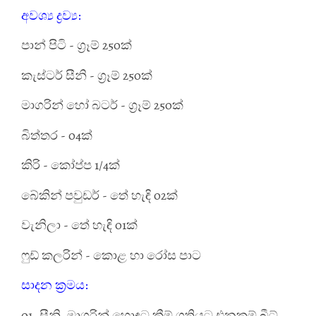
අවශ්‍ය ද්‍රව්‍ය:
පාන් පිටි - ග්‍රෑම් 250ක්
කැස්ටර් සීනි - ග්‍රෑම් 250ක්
මාගරින් හෝ බටර් - ග්‍රෑම් 250ක්
බිත්තර - 04ක්
කිරි - කෝප්ප 1/4ක්
බේකින් පවුඩර් - තේ හැඳි 02ක්
වැනිලා - තේ හැඳි 01ක්
ෆුඩ් කලරින් - කොළ හා රෝස පාට
සාදන ක්‍රමය:
01. සීනි, මාගරින් හොඳට ක්‍රීම් ගතියට එනකම් බීට්