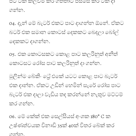
පිටි ටික කලවම් කර ගත්තාට පස්සේ කිරි ටික දා
ගන්න.
04. දැන් මේ බැටර් එකට පාට දාගන්න ඕනේ. ඒකට
බටර් එක සමාන කොටස් දෙකකට බෙදලා බෝල්
දෙකකට දාගන්න.
05. එක කොටසකට කොළ පාට කලරිනුත් අනිත්
කොටසට රෝස පාට කලරිනුත් දා ගන්න.
මුලින්ම බේකිං ට්‍රේ එකේ යටට කොළ පාට බැටර්
එක දාන්න. ඒකට උඩින් හෙමින් සැරේ රෝස පාට
බැටර් එක දාලා වැඩිය තද කරන්නේ නැතුව මට්ටම්
කර ගන්න.
06. මේ කේක් එක සෙල්සියස් අංශක 180° C ක
උෂ්ණත්වයක විනාඩි 35ක් 40ක් විතර බේක් කර
ගන්න.