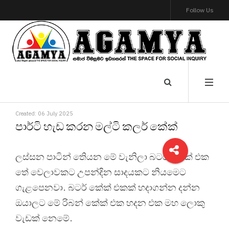
Follow Us
Created: 06 July 2025
පාර්ටි හැඩ කරන මල්ටි කලර් කේක්
ලස්සන පාටින් ති‍ෙයන මේ වැනිලා බටර් කේක් එක
තේ වෙලාවකට උපන්දින සාදයකට නියමෙට
ගැළපෙනවා. බටර් කේක් එකක් හදාගන්න දන්න
ඔයාලට මේ රිබන් කේක් එක හදන එක මහ ලොකු
වැඩක් නෙමේ.