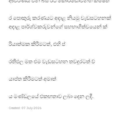
ආවරණය වන බස් රථ කොරිඩෝවන්හි ක්ෂේත්
ර පොකුරු කරණයට අදාළ නියමු වැඩසටහනක්
අදාළ පාර්ශ්වකරුවන්ගේ සහභාගිත්වයෙන් ක්
රියාත්මක කිරීමටත්, එහි ප්
රතිඵල මත එම වැඩසටහන තවදුරටත් ව්
යාප්ත කිරීමටත් අමාත්
ය මණ්ඩලයේ එකඟතාව ලබා දෙන ලදී.
Created: 07 July 2026