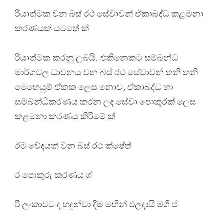
රියාත්මක වන බස් රථ සේවාවන් ඒකාබද්ධ කළමනා
කරණයක් යටතේ ක්
රියාත්මක කරනු ලබයි. එකිනෙකට සම්බන්ධ
මාර්ගවල ධාවනය වන බස් රථ සේවාවන් තනි තනි
මෙහෙයුම් ඒකක ලෙස නොව, ඒකාබද්ධ හා
සම්බන්ධීකරණය කරන ලද සේවා පොකුරක් ලෙස
කළමනා කරණය කිරීමේ ක්
රම වේදයක් වන බස් රථ ක්ෂේත්
ර පොකුරු කරණය ශ්
රී ලංකාවට ද හඳුන්වා දීම මඟින් ඵලදායි මගී ප්