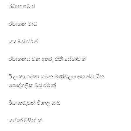
රධානතම ප්
රවාහන මාධ්
යය බස් රථ ප්
රවාහනය වන අතර, එකී සේවාව ශ්
රී ලංකා ගමනාගමන මණ්ඩලය සහ ස්වාධීන
පෞද්ගලික බස් රථ ක්
රියාකරුවන් විශාල සංඛ්
යාවක් විසින් ක්