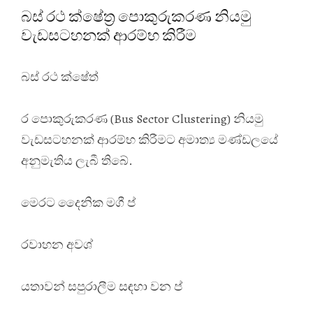
බස් රථ ක්ෂේත්‍ර පොකුරුකරණ නියමු
වැඩසටහනක් ආරම්භ කිරීම
බස් රථ ක්ෂේත්
ර පොකුරුකරණ (Bus Sector Clustering) නියමු
වැඩසටහනක් ආරම්භ කිරීම
ට අමාත්‍ය මණ්ඩලයේ
අනුමැතිය ලැබී තිබේ.
මෙරට දෛනික මගී ප්
රවාහන අවශ්
යතාවන් සපුරාලීම සඳහා වන ප්