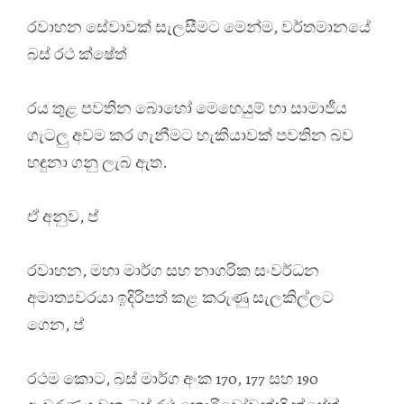
රවාහන සේවාවක් සැලසීමට මෙන්ම, වර්තමානයේ
බස් රථ ක්ෂේත්
රය තුළ පවතින බොහෝ මෙහෙයුම් හා සාමාජීය
ගැටලු අවම කර ගැනීමට හැකියාවක් පවතින බව
හඳුනා ගනු ලැබ ඇත.
ඒ අනුව, ප්
රවාහන, මහා මාර්ග සහ නාගරික සංවර්ධන
අමාත්‍යවරයා ඉදිරිපත් කළ කරුණු සැලකිල්ලට
ගෙන, ප්
රථම කොට, බස් මාර්ග අංක 170, 177 සහ 190