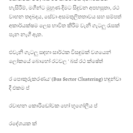
හැසිරීම්, මගීන්ට මුහුණ දීමට සිදුවන අපහසුතා, රථ
වාහන තදබදය, සේවා අසමතුලිතතාවය සහ සම්පත්
අකාර්යක්ෂම ලෙස භාවිත කිරීම වැනි ගැටලු රැසක්
පැන නැගී ඇත.
එවැනි ගැටලු සඳහා සාර්ථක විසඳුමක් වශයෙන්
ලෝකයේ බොහෝ රටවල ' බස් රථ ක්ෂේත්
ර පොකුරුකරණය' (Bus Sector Clustering) හඳුන්වා
දී එකම ප්
රවාහන කොරිඩෝවක හෝ භූගෝලීය ප්
රදේශයක ක්