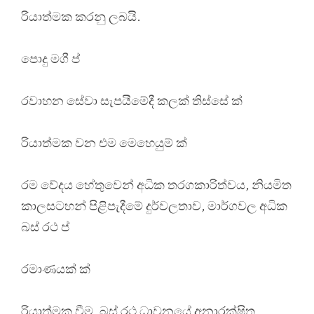
රියාත්මක කරනු ලබයි.
පොදු මගී ප්
රවාහන සේවා සැපයීමේදී කලක් තිස්සේ ක්
රියාත්මක වන එම මෙහෙයුම් ක්
රම වේදය හේතුවෙන් අධික තරගකාරිත්වය, නියමිත
කාලසටහන් පිළිපැදීමේ දුර්වලතාව, මාර්ගවල අධික
බස් රථ ප්
රමාණයක් ක්
රියාත්මක වීම, බස් රථ ධාවනයේ අනාරක්ෂිත