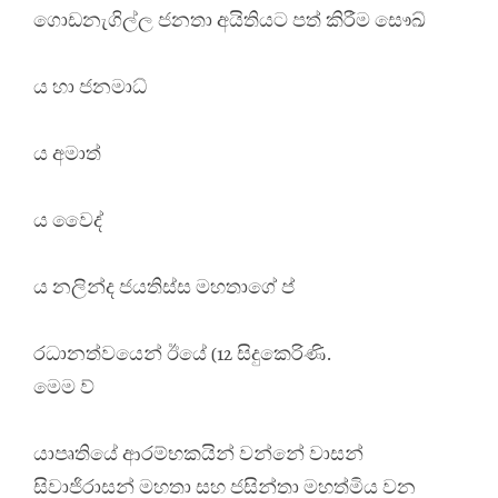
ගොඩනැගිල්ල ජනතා අයිතියට පත් කිරීම සෞඛ්
ය හා ජනමාධ්
ය අමාත්
ය වෛද්
ය නලින්ද ජයතිස්ස මහතාගේ ප්
රධානත්වයෙන් ඊයේ (12 සිදුකෙරිණි.
මෙම ව්
යාපෘතියේ ආරම්භකයින් වන්නේ වාසන්
සිවාජිරාසන් මහතා සහ ජසින්තා මහත්මිය වන