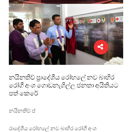
නයිනතිව් ප්‍රාදේශීය රෝහලේ නව බාහිර
රෝගී අංශ ගොඩනැගිල්ල ජනතා අයිතියට
පත් කෙරේ
නයිනතිව් ප්
රාදේශීය රෝහලේ නව බාහිර රෝගී අංශ