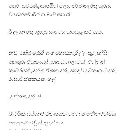
අතර, සම්පත්දායකයින් ලෙස ජර්මානු රතු කුරුස
වරෙන්ඩොර්ෆ් ශාඛාව සහ ශ්
රී ලංකා රතු කුරුස සංගමය කටයුතු කර ඇත.
නව බාහිර රෝගී අංශ ගොඩනැගිල්ල තුළ හදිසි
අනතුරු ඒකකයක්, ඖෂධ ශාලාවක්, එන්නත්
කාමරයක්, දන්ත ඒකකයක්, හෙද විවේකාගාරයක්,
ඊ.සී.ජී ඒකකයක්, ශල්
ය ඒකකයක්, ප්
රාථමික සත්කාර ඒකකයක් මෙන් ම සනීපාරක්ෂක
පහසුකම් වලින් ද යුක්තය.